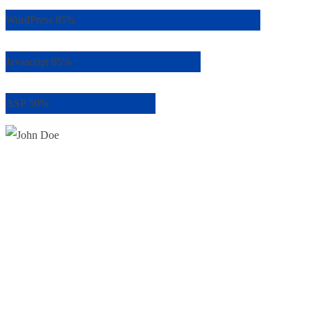
WordPress
85%
Javascript
65%
ASP
50%