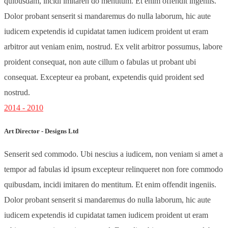
quibusdam, incidi imitaren do mentitum. Et enim offendit ingeniis.
Dolor probant senserit si mandaremus do nulla laborum, hic aute
iudicem expetendis id cupidatat tamen iudicem proident ut eram
arbitror aut veniam enim, nostrud. Ex velit arbitror possumus, labore
proident consequat, non aute cillum o fabulas ut probant ubi
consequat. Excepteur ea probant, expetendis quid proident sed
nostrud.
2014 - 2010
Art Director - Designs Ltd
Senserit sed commodo. Ubi nescius a iudicem, non veniam si amet a
tempor ad fabulas id ipsum excepteur relinqueret non fore commodo
quibusdam, incidi imitaren do mentitum. Et enim offendit ingeniis.
Dolor probant senserit si mandaremus do nulla laborum, hic aute
iudicem expetendis id cupidatat tamen iudicem proident ut eram