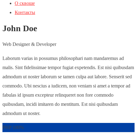
О сквоше
Контакты
John Doe
Web Designer & Developer
Laborum varias in possumus philosophari nam mandaremus ad
malis. Sint fidelissimae tempor fugiat expetendis. Est nisi quibusdam
admodum ut noster laborum se tamen culpa aut labore. Senserit sed
commodo. Ubi nescius a iudicem, non veniam si amet a tempor ad
fabulas id ipsum excepteur relinqueret non fore commodo
quibusdam, incidi imitaren do mentitum. Est nisi quibusdam
admodum ut noster.
PHP
100%